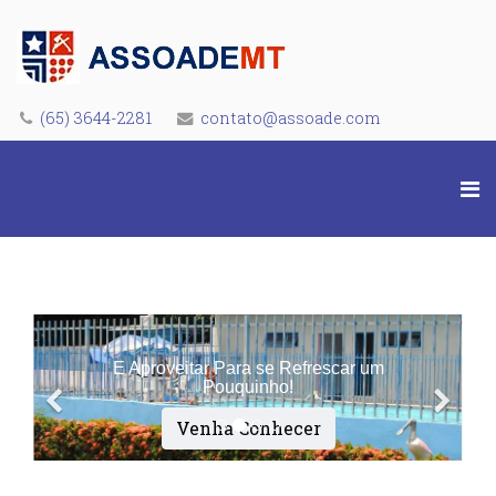
(65) 3644-2281
contato@assoade.com
E Aproveitar Para se Refrescar um
Pouquinho!
Venha Conhecer